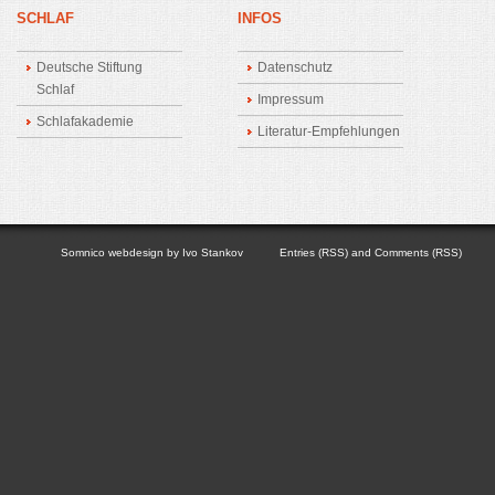
SCHLAF
INFOS
Deutsche Stiftung
Datenschutz
Schlaf
Impressum
Schlafakademie
Literatur-Empfehlungen
Somnico
webdesign by
Ivo Stankov
Entries (RSS)
and
Comments (RSS)