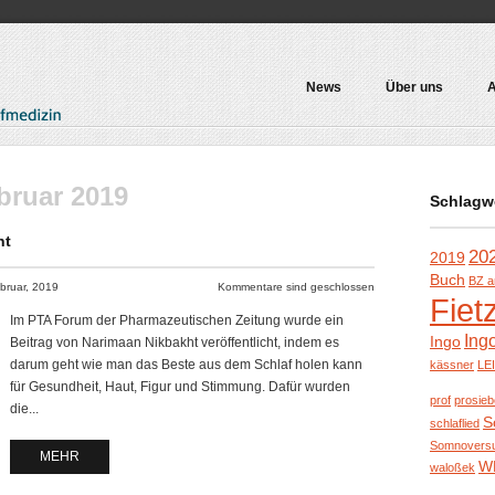
News
Über uns
A
bruar 2019
Schlagw
ht
20
2019
Buch
BZ a
bruar, 2019
Kommentare sind geschlossen
Fiet
Im PTA Forum der Pharmazeutischen Zeitung wurde ein
Ing
Ingo
Beitrag von Narimaan Nikbakht veröffentlicht, indem es
darum geht wie man das Beste aus dem Schlaf holen kann
kässner
LE
für Gesundheit, Haut, Figur und Stimmung. Dafür wurden
prof
prosie
die...
S
schlaflied
Somnovers
MEHR
W
waloßek