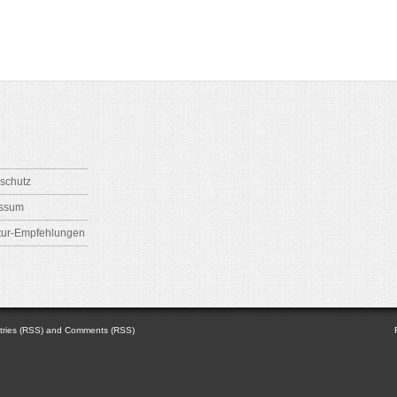
schutz
essum
atur-Empfehlungen
tries (RSS)
and
Comments (RSS)