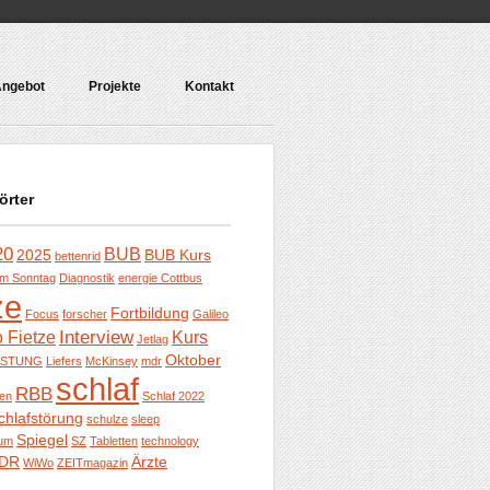
ngebot
Projekte
Kontakt
örter
20
BUB
2025
BUB Kurs
bettenrid
m Sonntag
Diagnostik
energie Cottbus
ze
Fortbildung
Focus
forscher
Galileo
Interview
o Fietze
Kurs
Jetlag
Oktober
ISTUNG
Liefers
McKinsey
mdr
schlaf
RBB
ben
Schlaf 2022
chlafstörung
schulze
sleep
Spiegel
um
SZ
Tabletten
technology
DR
Ärzte
WiWo
ZEITmagazin