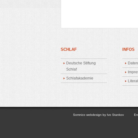
SCHLAF
INFOS
Deutsche Stiftung
Daten
Schlaf
Impr
Schlafakademie
Liter
Somnico
webdesign by
Ivo Stankov
En