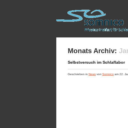
Monats Archiv:
Ja
Selbstversuch im Schlaflabor
Geschrieben in
News
von
Somnico
am
22. Ja