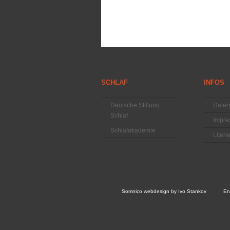
SCHLAF
INFOS
Deutsche Stiftung
Daten
Schlaf
Impr
Schlafakademie
Liter
Somnico
webdesign by
Ivo Stankov
En