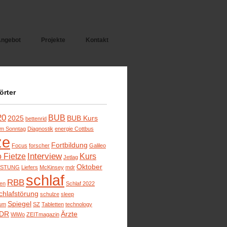
ngebot
Projekte
Kontakt
örter
20
BUB
2025
BUB Kurs
bettenrid
m Sonntag
Diagnostik
energie Cottbus
ze
Fortbildung
Focus
forscher
Galileo
Interview
o Fietze
Kurs
Jetlag
Oktober
ISTUNG
Liefers
McKinsey
mdr
schlaf
RBB
ben
Schlaf 2022
chlafstörung
schulze
sleep
Spiegel
um
SZ
Tabletten
technology
DR
Ärzte
WiWo
ZEITmagazin