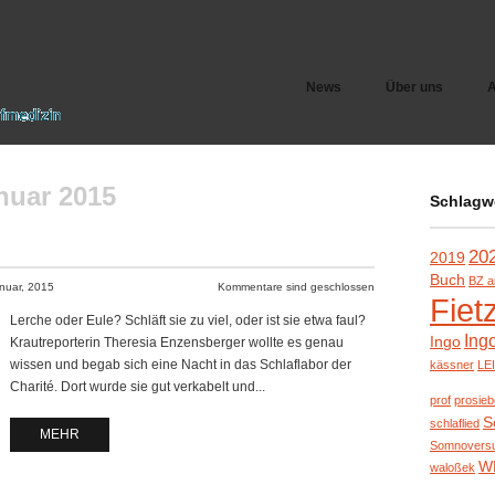
News
Über uns
A
nuar 2015
Schlagw
20
2019
Buch
BZ a
nuar, 2015
Kommentare sind geschlossen
Fiet
Lerche oder Eule? Schläft sie zu viel, oder ist sie etwa faul?
Ing
Ingo
Krautreporterin Theresia Enzensberger wollte es genau
wissen und begab sich eine Nacht in das Schlaflabor der
kässner
LE
Charité. Dort wurde sie gut verkabelt und...
prof
prosie
S
schlaflied
MEHR
Somnovers
W
waloßek