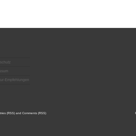
schutz
essum
atur-Empfehlungen
tries (RSS)
and
Comments (RSS)