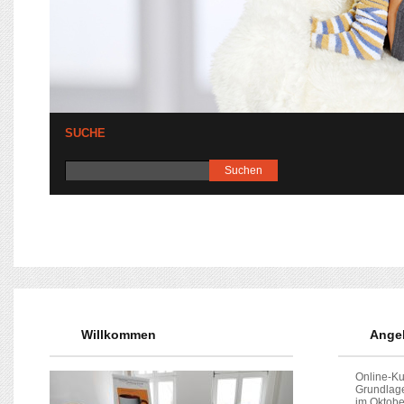
SUCHE
Willkommen
Angeb
Online-Ku
Grundlage
im Oktobe