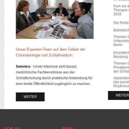
Kurs zur 
Therapie 
2026
Der Ruhe
Betriebli
Themen-Se
Unterneh
Berlin
Unser Experten-Team auf dem Gebiet der
Einzelterm
Chronobiologie und Schlafmedizin.
Beratung
Themen-Se
Somnico
- Unser Interesse zielt darauf,
Privatpe
der Schla
medizinische Fachkenntnisse aus der
Apparati
Schlafforschung durch praktische Anwendung für
des persö
eine breite Öffentlichkeit zugänglich zu machen.
Rhythmu
WEITER
WEITER
SCHLAF
INFOS