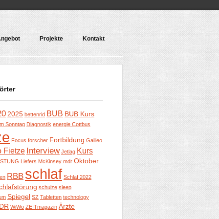
ngebot
Projekte
Kontakt
örter
20
BUB
2025
BUB Kurs
bettenrid
m Sonntag
Diagnostik
energie Cottbus
ze
Fortbildung
Focus
forscher
Galileo
Interview
o Fietze
Kurs
Jetlag
Oktober
ISTUNG
Liefers
McKinsey
mdr
schlaf
RBB
ben
Schlaf 2022
chlafstörung
schulze
sleep
Spiegel
um
SZ
Tabletten
technology
DR
Ärzte
WiWo
ZEITmagazin