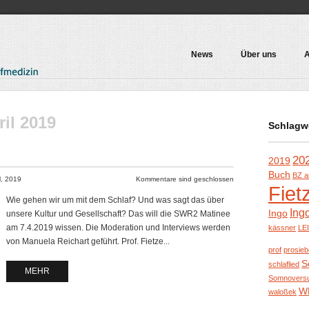
News
Über uns
A
ril 2019
Schlagw
20
2019
Buch
BZ a
il, 2019
Kommentare sind geschlossen
Fiet
Wie gehen wir um mit dem Schlaf? Und was sagt das über
Ing
Ingo
unsere Kultur und Gesellschaft? Das will die SWR2 Matinee
am 7.4.2019 wissen. Die Moderation und Interviews werden
kässner
LE
von Manuela Reichart geführt. Prof. Fietze...
prof
prosie
S
schlaflied
MEHR
Somnovers
W
waloßek