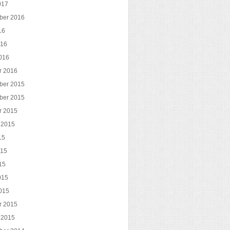
017
ber 2016
16
016
016
r 2016
ber 2015
ber 2015
r 2015
 2015
15
015
15
015
015
r 2015
 2015