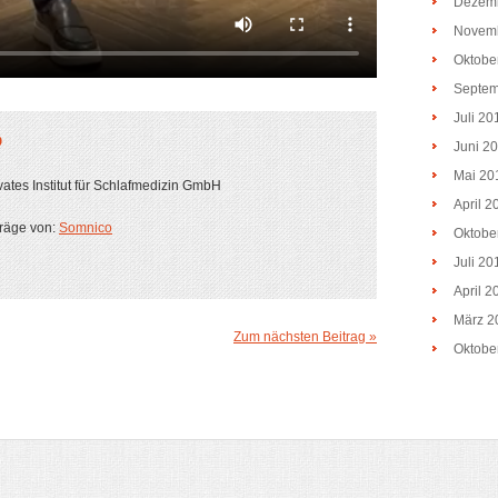
Dezem
Novem
Oktobe
Septem
Juli 20
O
Juni 2
Mai 20
ates Institut für Schlafmedizin GmbH
April 2
träge von:
Somnico
Oktobe
Juli 20
April 2
März 2
Zum nächsten Beitrag »
Oktobe