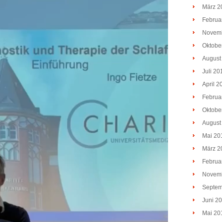
März 2
Februa
Novem
Oktobe
August
Juli 20
April 2
Februa
Oktobe
August
Mai 20
März 2
Februa
Novem
Septem
Juni 2
Mai 20