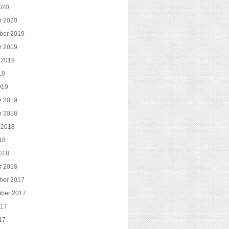
020
r 2020
ber 2019
r 2019
 2019
19
019
r 2019
r 2018
 2018
18
018
r 2018
ber 2017
ber 2017
017
17