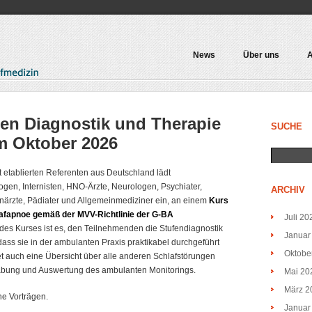
News
Über uns
A
en Diagnostik und Therapie
SUCHE
m Oktober 2026
tablierten Referenten aus Deutschland lädt
logen, Internisten, HNO-Ärzte, Neurologen, Psychiater,
ARCHIV
ärzte, Pädiater und Allgemeinmediziner ein, an einem
Kurs
lafapnoe gemäß der MVV-Richtlinie der G-BA
Juli 20
 des Kurses ist es, den Teilnehmenden die Stufendiagnostik
Januar
dass sie in der ambulanten Praxis praktikabel durchgeführt
Oktobe
 auch eine Übersicht über alle anderen Schlafstörungen
bung und Auswertung des ambulanten Monitorings.
Mai 20
März 2
ne Vorträgen.
Januar