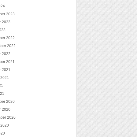
024
ber 2023
r 2023
023
ber 2022
ber 2022
r 2022
ber 2021
r 2021
 2021
21
021
ber 2020
r 2020
ber 2020
 2020
020