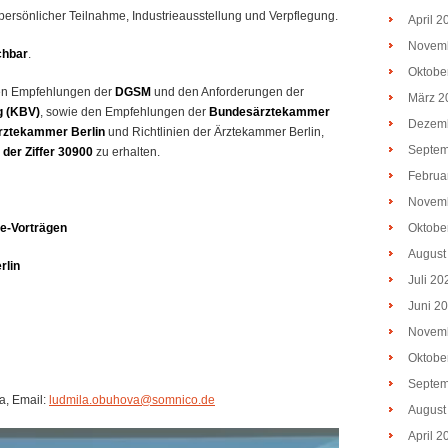
it persönlicher Teilnahme, Industrieausstellung und Verpflegung.
April 2
Novem
chbar
.
Oktobe
t den Empfehlungen der
DGSM
und den Anforderungen der
März 2
g (KBV)
, sowie den Empfehlungen der
Bundesärztekammer
Dezem
rztekammer Berlin
und Richtlinien der Ärztekammer Berlin,
Septem
der Ziffer 30900
zu erhalten.
Februa
Novem
ve-Vorträgen
Oktobe
August
rlin
Juli 20
Juni 2
Novem
Oktobe
Septem
, Email:
ludmila.obuhova@somnico.de
August
April 2