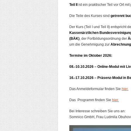
Teil II
ist ein praktischer Teil vor Ort m
Die Teile des Kurses sind
getrennt bu
Der Kurs (Teil I und Teil II) entsprich
Kassenärztlichen Bundesvereinigun
(BÄK)
, der Fortbildungsordnung der
Ä
um die Genehmigung zur
Abrechnung 
Termine im Oktober 2026:
08.-10.10.2026 – Online-Modul mit Li
16.-17.10.2026 – Präsenz-Modul in Be
Das Anmeldeformular finden Sie
hier.
Das Programm finden Sie
hier.
Bei Interesse schreiben Sie uns an:
Somnico GmbH, Frau Ludmila Obuhova