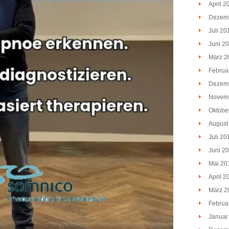
April 2
Dezem
Juli 20
Juni 2
März 2
Februa
Dezem
Novem
Oktobe
August
Juli 20
Juni 2
Mai 20
April 2
März 2
Februa
Januar