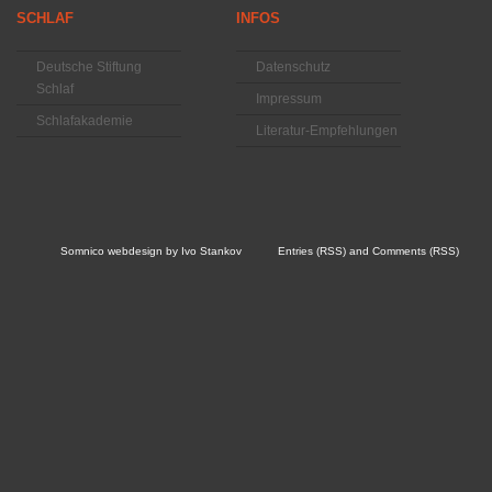
SCHLAF
INFOS
Deutsche Stiftung
Datenschutz
Schlaf
Impressum
Schlafakademie
Literatur-Empfehlungen
Somnico
webdesign by
Ivo Stankov
Entries (RSS)
and
Comments (RSS)