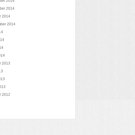
ber 2014
ber 2014
r 2014
ber 2014
14
014
14
014
r 2013
13
013
013
r 2012