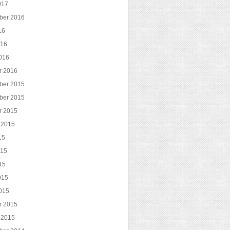
017
ber 2016
16
016
016
r 2016
ber 2015
ber 2015
r 2015
 2015
15
015
15
015
015
r 2015
 2015