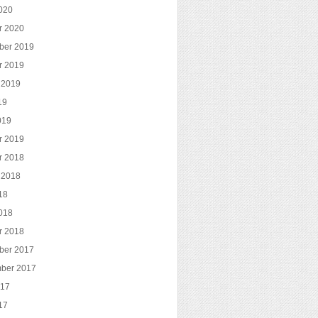
020
r 2020
ber 2019
r 2019
 2019
19
019
r 2019
r 2018
 2018
18
018
r 2018
ber 2017
ber 2017
017
17