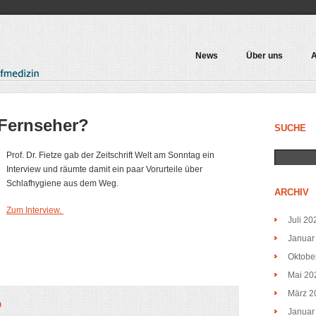
News
Über uns
A
 Fernseher?
SUCHE
Prof. Dr. Fietze gab der Zeitschrift Welt am Sonntag ein
Interview und räumte damit ein paar Vorurteile über
Schlafhygiene aus dem Weg.
ARCHIV
Zum Interview.
Juli 20
Januar
Oktobe
Mai 20
März 2
O
Januar