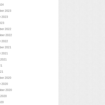
024
ber 2023
r 2023
023
ber 2022
ber 2022
r 2022
ber 2021
r 2021
 2021
21
021
ber 2020
r 2020
ber 2020
 2020
020