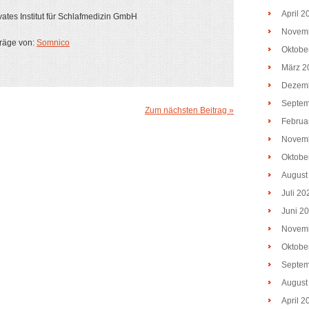
April 2
ates Institut für Schlafmedizin GmbH
Novem
träge von:
Somnico
Oktobe
März 2
Dezem
Septem
Zum nächsten Beitrag »
Februa
Novem
Oktobe
August
Juli 20
Juni 2
Novem
Oktobe
Septem
August
April 2