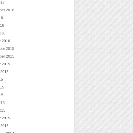
017
ber 2016
16
016
016
r 2016
ber 2015
ber 2015
r 2015
 2015
15
015
15
015
015
r 2015
 2015