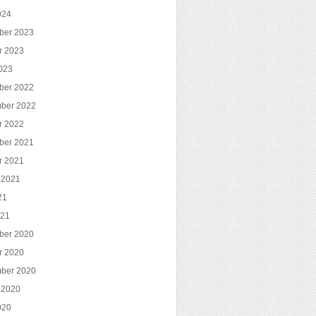
024
ber 2023
r 2023
023
ber 2022
ber 2022
r 2022
ber 2021
r 2021
 2021
21
021
ber 2020
r 2020
ber 2020
 2020
020