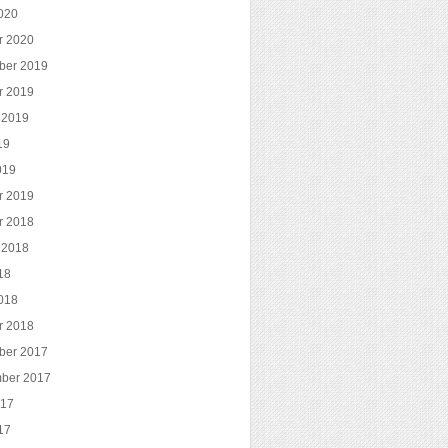
020
r 2020
ber 2019
r 2019
 2019
19
019
r 2019
r 2018
 2018
18
018
r 2018
ber 2017
ber 2017
017
17