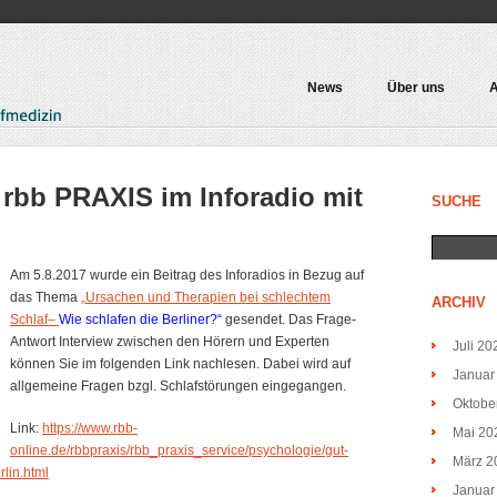
News
Über uns
A
 rbb PRAXIS im Inforadio mit
SUCHE
Am 5.8.2017 wurde ein Beitrag des Inforadios in Bezug auf
das Thema
„
Ursachen und Therapien bei schlechtem
ARCHIV
Schlaf
–
Wie schlafen die Berliner?“
gesendet. Das Frage-
Antwort Interview zwischen den Hörern und Experten
Juli 20
können Sie im folgenden Link nachlesen. Dabei wird auf
Januar
allgemeine Fragen bzgl. Schlafstörungen eingegangen.
Oktobe
Link:
https://www.rbb-
Mai 20
online.de/rbbpraxis/rbb_praxis_service/psychologie/gut-
März 2
rlin.html
Januar