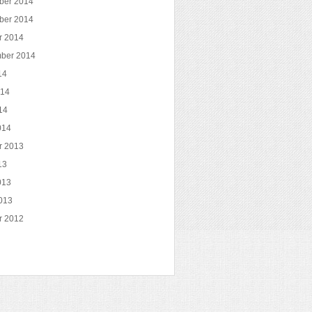
ber 2014
ber 2014
r 2014
ber 2014
14
014
14
014
r 2013
13
013
013
r 2012