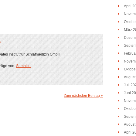
April 2
Novem
Oktobe
März 2
Dezem
O
Septem
Februa
ates Institut für Schlafmedizin GmbH
Novem
träge von:
Somnico
Oktobe
August
Juli 20
Juni 2
Zum nächsten Beitrag »
Novem
Oktobe
Septem
August
April 2