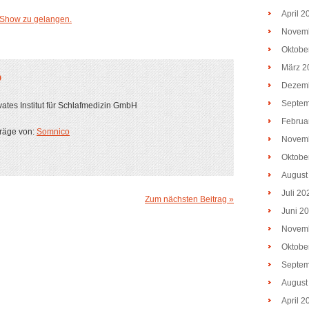
April 2
r Show zu gelangen.
Novem
Oktobe
März 2
O
Dezem
Septem
ates Institut für Schlafmedizin GmbH
Februa
träge von:
Somnico
Novem
Oktobe
August
Juli 20
Zum nächsten Beitrag »
Juni 2
Novem
Oktobe
Septem
August
April 2