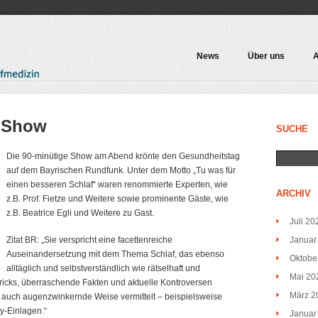
News
Über uns
A
e Show
SUCHE
Die 90-minütige Show am Abend krönte den Gesundheitstag
auf dem Bayrischen Rundfunk. Unter dem Motto „Tu was für
einen besseren Schlaf“ waren renommierte Experten, wie
ARCHIV
z.B. Prof. Fietze und Weitere sowie prominente Gäste, wie
z.B. Beatrice Egli und Weitere zu Gast.
Juli 20
Zitat BR: „Sie verspricht eine facettenreiche
Januar
Auseinandersetzung mit dem Thema Schlaf, das ebenso
Oktobe
alltäglich und selbstverständlich wie rätselhaft und
Mai 20
 Tricks, überraschende Fakten und aktuelle Kontroversen
März 2
uch augenzwinkernde Weise vermittelt – beispielsweise
y-Einlagen.“
Januar