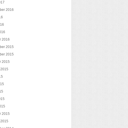
017
ber 2016
16
016
016
r 2016
ber 2015
ber 2015
r 2015
 2015
15
015
15
015
015
r 2015
 2015