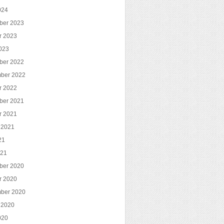
024
ber 2023
r 2023
023
ber 2022
ber 2022
r 2022
ber 2021
r 2021
 2021
21
021
ber 2020
r 2020
ber 2020
 2020
020