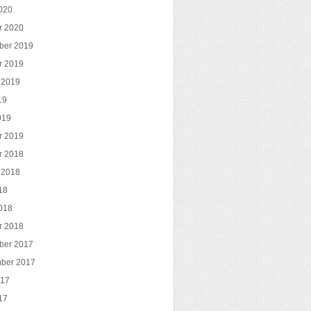
020
r 2020
ber 2019
r 2019
 2019
19
019
r 2019
r 2018
 2018
18
018
r 2018
ber 2017
ber 2017
017
17