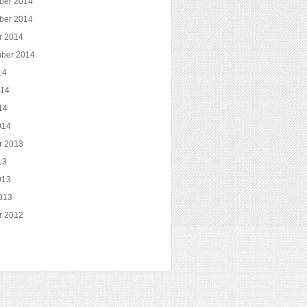
ber 2014
ber 2014
r 2014
ber 2014
14
014
14
014
r 2013
13
013
013
r 2012