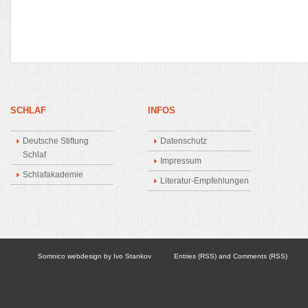
SCHLAF
INFOS
Deutsche Stiftung
Datenschutz
Schlaf
Impressum
Schlafakademie
Literatur-Empfehlungen
Somnico
webdesign by
Ivo Stankov
Entries (RSS)
and
Comments (RSS)