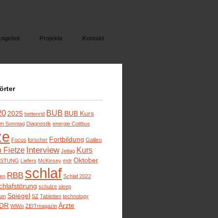
ngebot
Projekte
Kontakt
örter
20
BUB
2025
BUB Kurs
bettenrid
m Sonntag
Diagnostik
energie Cottbus
ze
Fortbildung
Focus
forscher
Galileo
Interview
o Fietze
Kurs
Jetlag
Oktober
ISTUNG
Liefers
McKinsey
mdr
schlaf
RBB
ben
Schlaf 2022
chlafstörung
schulze
sleep
Spiegel
um
SZ
Tabletten
technology
DR
Ärzte
WiWo
ZEITmagazin