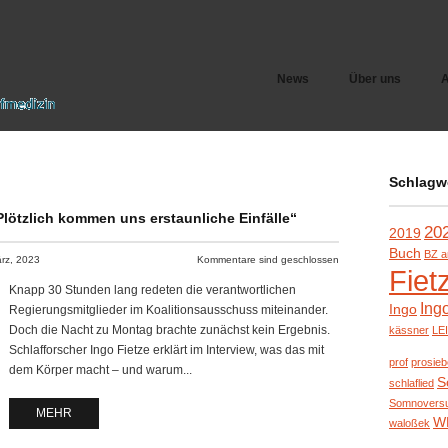
News
Über uns
A
Schlagw
Plötzlich kommen uns erstaunliche Einfälle“
20
2019
Buch
BZ a
rz, 2023
Kommentare sind geschlossen
Fiet
Knapp 30 Stunden lang redeten die verantwortlichen
Ing
Ingo
Regierungsmitglieder im Koalitionsausschuss miteinander.
Doch die Nacht zu Montag brachte zunächst kein Ergebnis.
kässner
LE
Schlafforscher Ingo Fietze erklärt im Interview, was das mit
prof
prosie
dem Körper macht – und warum...
S
schlaflied
Somnovers
MEHR
W
waloßek