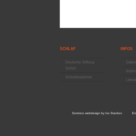
SCHLAF
INFOS
Deutsche Stiftung
Daten
Schlaf
Impr
Schlafakademie
Liter
Somnico
webdesign by
Ivo Stankov
En