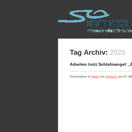
Tag Archiv:
2023
Arbeiten trotz Schlafmangel: „
Geschrieben in
News
von
Somnico
am
31. Mä