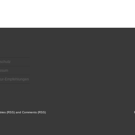
schutz
essum
atur-Empfehlungen
tries (RSS)
and
Comments (RSS)