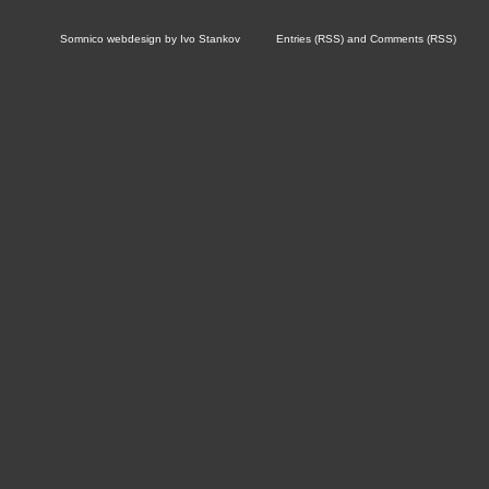
Somnico
webdesign by
Ivo Stankov
Entries (RSS)
and
Comments (RSS)