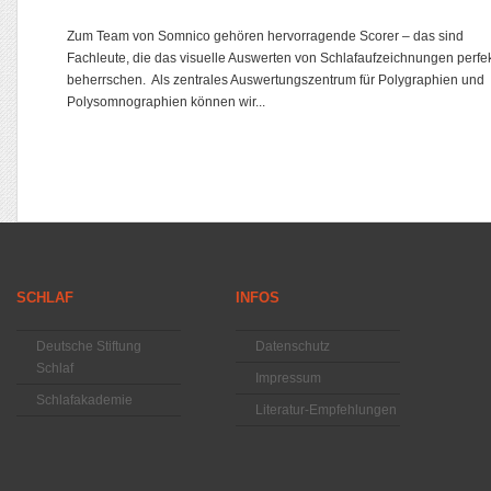
Zum Team von Somnico gehören hervorragende Scorer – das sind
Fachleute, die das visuelle Auswerten von Schlafaufzeichnungen perfe
beherrschen. Als zentrales Auswertungszentrum für Polygraphien und
Polysomnographien können wir...
SCHLAF
INFOS
Deutsche Stiftung
Datenschutz
Schlaf
Impressum
Schlafakademie
Literatur-Empfehlungen